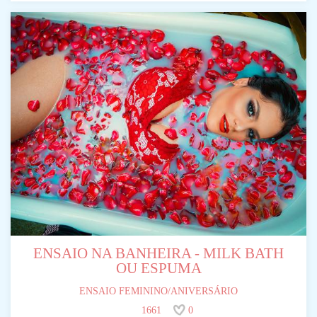
ENSAIO NA BANHEIRA - MILK BATH
OU ESPUMA
ENSAIO FEMININO/ANIVERSÁRIO
1661
0