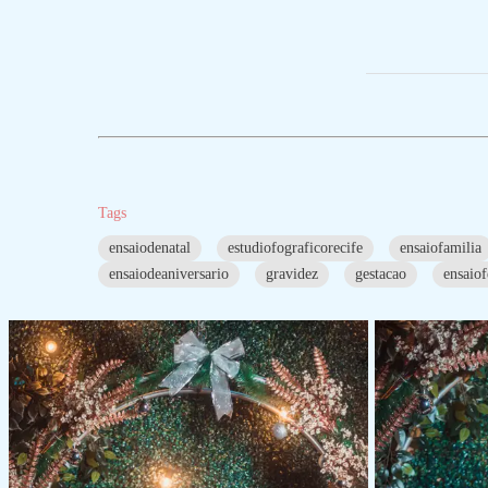
Tags
ensaiodenatal
estudiofograficorecife
ensaiofamilia
ensaiodeaniversario
gravidez
gestacao
ensaio