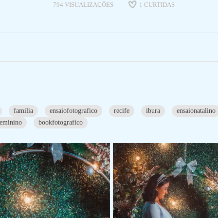
794
VISUALIZAÇÕES
1
CURTIDAS
familia
ensaiofotografico
recife
ibura
ensaionatalino
feminino
bookfotografico