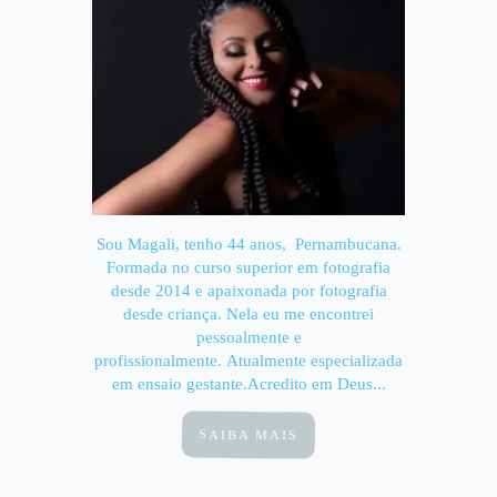
Sou Magali, tenho 44 anos, Pernambucana.
Formada no curso superior em fotografia
desde 2014 e apaixonada por fotografia
desde criança. Nela eu me encontrei
pessoalmente e
profissionalmente. Atualmente especializada
em ensaio gestante.Acredito em Deus...
SAIBA MAIS