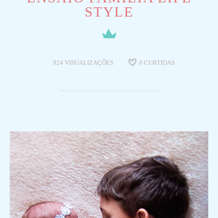
STYLE
924
VISUALIZAÇÕES
0
CURTIDAS