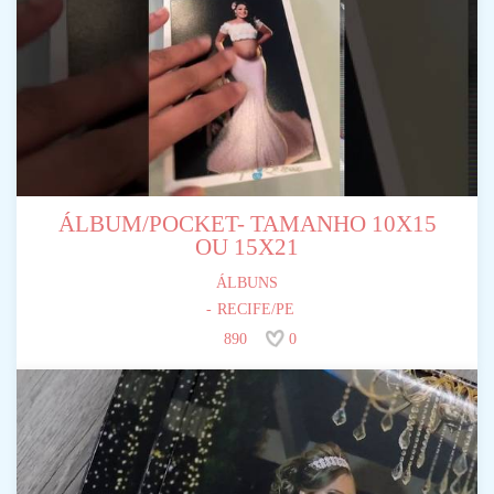
ÁLBUM/POCKET- TAMANHO 10X15
OU 15X21
ÁLBUNS
RECIFE/PE
890
0