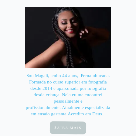
Sou Magali, tenho 44 anos, Pernambucana.
Formada no curso superior em fotografia
desde 2014 e apaixonada por fotografia
desde criança. Nela eu me encontrei
pessoalmente e
profissionalmente. Atualmente especializada
em ensaio gestante.Acredito em Deus...
SAIBA MAIS