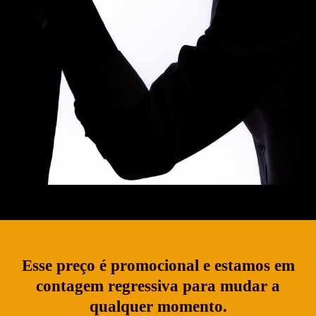
Esse preço é promocional e estamos em
contagem regressiva para mudar a
qualquer momento.